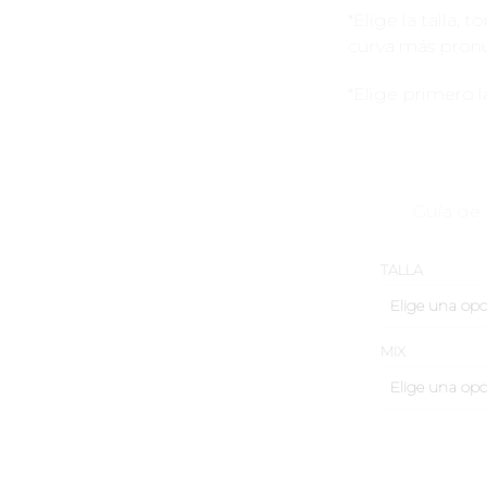
*Elige la talla,
curva más pronu
*Elige primero la
Guía de 
TALLA
MIX