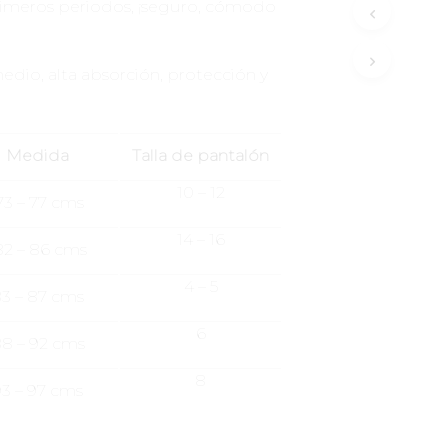
primeros periodos, ¡seguro, cómodo
edio, alta absorción, protección y
Medida
Talla de pantalón
10 – 12
3 – 77 cms
14 – 16
2 – 86 cms
4 – 5
3 – 87 cms
6
8 – 92 cms
8
93 – 97 cms