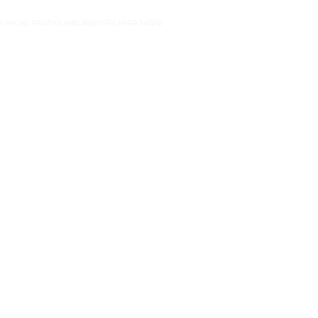
O
,
PACKS
,
PANTIES ABSORBENTES PARA NIÑAS