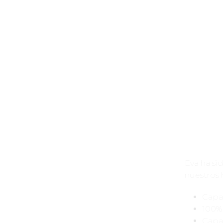
Eva ha si
nuestros h
Capa
100% 
Capa