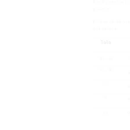
Ideal para los 
y suave!
EVA es de tiro m
cobertura.
Talla
10 – 12
7
14 – 16
8
XS
8
S
8
M