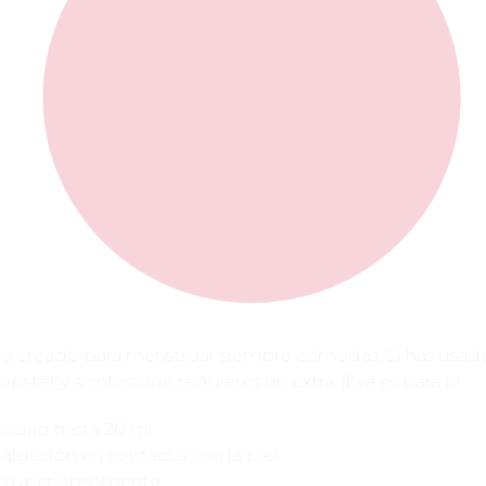
do creado para menstruar siempre cómodas. Si has usad
ipster y sientes que requieres un extra, ¡Eva es para ti!
cidad hasta 20 ml
algodón en contacto con la piel.
 super absorbente