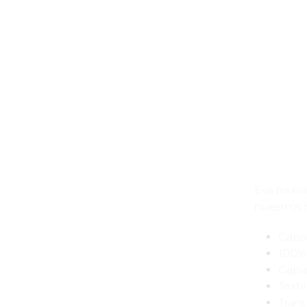
Eva ha si
nuestros h
Capa
100% 
Capa
Texti
Trans