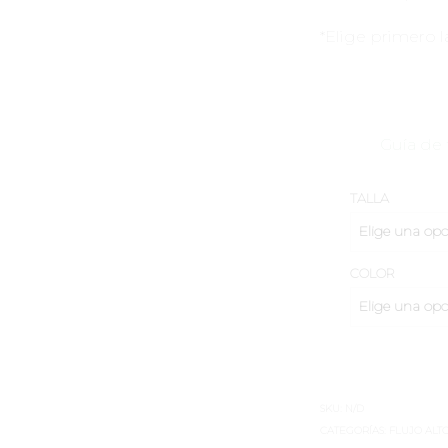
*Elige primero la
Guía de 
TALLA
COLOR
SKU:
N/D
CATEGORÍAS:
FLUJO ALT