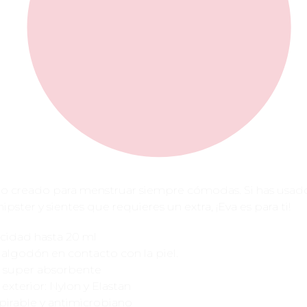
do creado para menstruar siempre cómodas. Si has usad
ipster y sientes que requieres un extra, ¡Eva es para ti!
cidad hasta 20 ml
algodón en contacto con la piel.
 super absorbente
l exterior: Nylon y Elastan
pirable y antimicrobiano