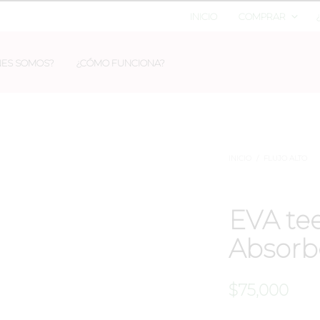
INICIO
COMPRAR
NES SOMOS?
¿CÓMO FUNCIONA?
INICIO
/
FLUJO ALTO
EVA te
Absorb
$
75,000