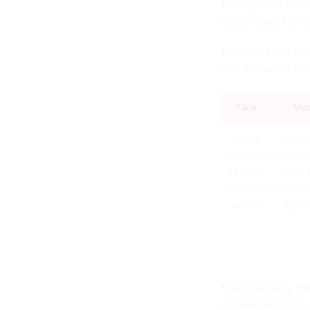
EVA es de tiro m
cobertura. Tiene
Es ideal para cu
moderado a alto
Talla
Me
10 – 12
73 – 
12 – 14
78 – 
14 – 16
82 – 
*Elige la talla,
curva más pronu