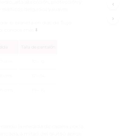
edio, alta absorción, protección y
 elásticos delgados y suaves.
idar el planeta en días de flujo
, conoce más ⬇️
dida
Talla de pantalón
77 cms
10 – 12
81 cms
12 – 14
86 cms
14 – 16
 tomando la medida de cadera por la
nciada, a mitad del gluteó aprox.