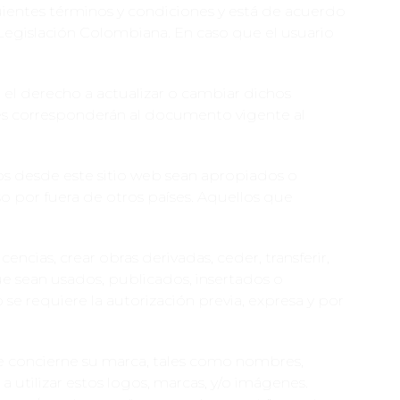
iguientes términos y condiciones y está de acuerdo
 Legislación Colombiana. En caso que el usuario
el derecho a actualizar o cambiar dichos
les corresponderán al documento vigente al
os desde este sitio web sean apropiados o
o por fuera de otros países. Aquellos que
icencias, crear obras derivadas, ceder, transferir,
que sean usados, publicados, insertados o
se requiere la autorización previa, expresa y por
 concierne su marca, tales como nombres,
a utilizar estos logos, marcas, y/o imágenes.