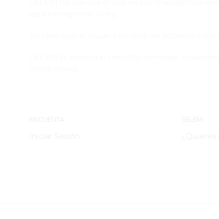
SELEM no admite el uso de sus marcas/ nombres 
está infringiendo la ley.
En caso que el usuario no esté de acuerdo total
SELEM se reserva el derecho de negar o suspende
condiciones.
MI CUENTA
SELEM
Iniciar Sesión
¿Quieres 