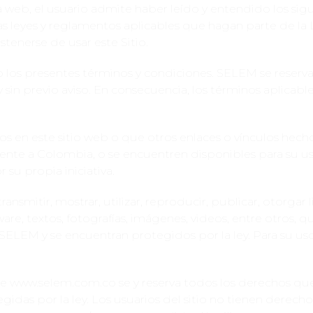
ina web, el usuario admite haber leído y entendido los s
as leyes y reglamentos aplicables que hagan parte de la
tenerse de usar este Sitio.
los presentes términos y condiciones. SELEM se reserva 
in previo aviso. En consecuencia, los términos aplicab
s en este sitio web o que otros enlaces o vínculos hech
rente a Colombia, o se encuentren disponibles para su us
 su propia iniciativa.
ransmitir, mostrar, utilizar, reproducir, publicar, otorgar l
ware, textos, fotografías, imágenes, videos, entre otros, 
SELEM y se encuentran protegidos por la ley. Para su uso 
 www.selem.com.co se y reserva todos los derechos que
idas por la ley. Los usuarios del sitio no tienen derecho 