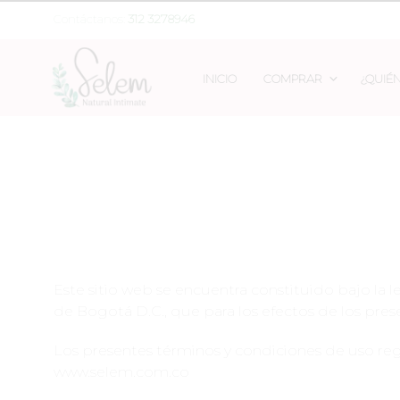
Contáctanos:
312 3278946
INICIO
COMPRAR
¿QUIÉ
Este sitio web se encuentra constituido bajo la 
de Bogotá D.C., que para los efectos de los pr
Los presentes términos y condiciones de uso reg
www.selem.com.co