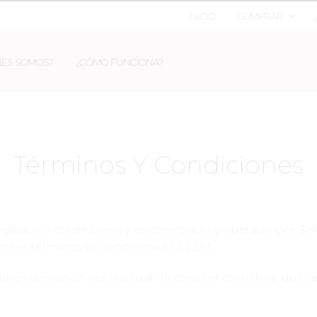
INICIO
COMPRAR
NES SOMOS?
¿CÓMO FUNCIONA?
Términos Y Condiciones
legislación colombiana y es controlado y operado por Se
esentes términos se denominará SELEM.
ulan la relación contractual de carácter comercial que u