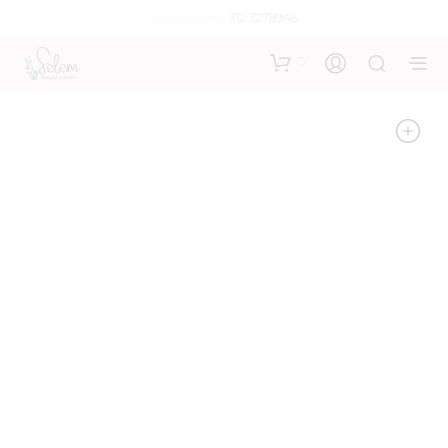
Contáctanos:
312 3278946
0