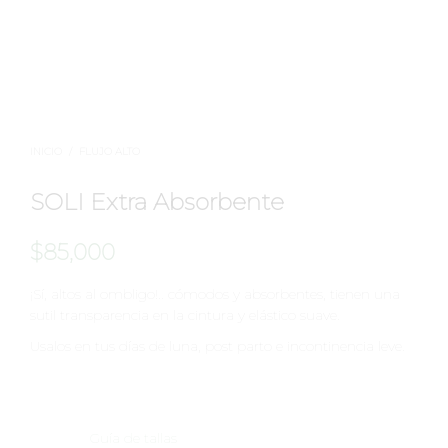
INICIO
/
FLUJO ALTO
SOLI Extra Absorbente
$
85,000
¡Sí, altos al ombligo!.. cómodos y absorbentes, tienen una
sutil transparencia en la cintura y elástico suave.
Usalos en tus días de luna, post parto e incontinencia leve.
Guía de tallas