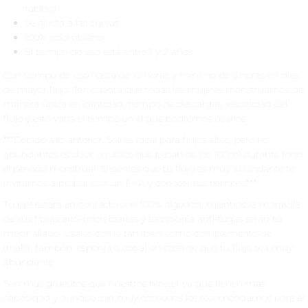
rapido)
Se ajusta a las curvas
100% colombiano
El tiempo de uso está entre 1 y 2 años
Con tiempo de uso hasta de 12 horas y mínimo de 5 horas en días
de mayor flujo. Ten cuenta que todas las mujeres menstruamos de
manera única en cantidad, tiempo de descargas, viscosidad del
flujo y esto varia el tiempo en el que podremos usarlos.
***Debido a lo anterior, Soli es ideal para flujos altos, pero no
abundantes es decir aquellos que pasan de los 100ml durante todo
el periodo menstrual. Si sientes que tu flujo es muy abundante te
invitamos a probar con un EVA y conocer tus tiempos***
Tu piel estará en contacto con 100% algodón, mientras la maravilla
de sus fibras anti-microbianas y tecnología anti-fugas serán tu
mejor aliado. Úsalos como también como complemento de
(toalla, tampón, esponja o copa) en caso de que tu flujo sea muy
abundante.
Son mas gruesitos que nuestros hipster ya que tienen mas
capacidad y aunque son muy cómodos los recomendamos para el