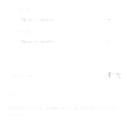
TALLA
COLOR
SHARE THIS PRODUCT
SKU:
N/D
CATEGORÍA:
FLUJO ALTO
ETIQUETAS:
CALZONES ABSORBENTES
,
PANTIES ABSORBENTES
,
PANTIES
PARA PERIODO
,
TRANSPIRABLE