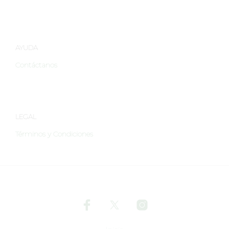
página
de
de
produ
producto
AYUDA
Contáctanos
LEGAL
Términos y Condiciones