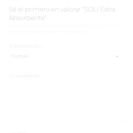
Sé el primero en valorar “SOLI Extra
Absorbente”
Tu dirección de correo electrónico no será publicada.
Los
campos obligatorios están marcados con
*
TU PUNTUACIÓN
*
TU VALORACIÓN
*