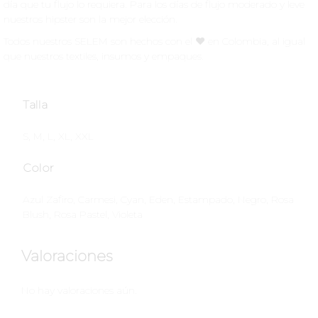
día que tu flujo lo requiera. Para los días de flujo moderado y leve
nuestros hipster son la mejor elección.
Todos nuestros SELEM son hechos con el ♥️ en Colombia, al igual
que nuestros textiles, insumos y empaques.
Talla
S, M, L, XL, XXL
Color
Azul Zafiro, Carmesi, Cyan, Eden, Estampado, Negro, Rosa
Blush, Rosa Pastel, Violeta
Valoraciones
No hay valoraciones aún.