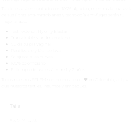
Tu piel estará en contacto con 100% algodón, mientras la maravilla
de sus fibras anti-microbianas y tecnología anti-fugas serán tu
mejor aliado.
Textil exterior: Nylon y Elastan
Transpirable y antimicrobiano
Cuida tu pH vaginal
Reutilizable y fácil de lavar
Se ajusta a las curvas
100% colombiano
El tiempo de uso está entre 1 y 2 años
Todos nuestros SELEM son hechos con el ♥️ en Colombia, al igual
que nuestros textiles, insumos y empaques.
Talla
XS, S, M, L, XL