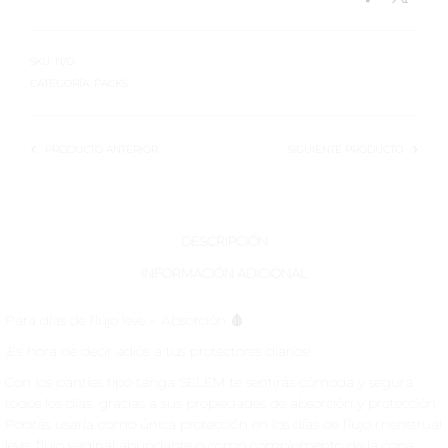
SKU:
N/D
CATEGORÍA:
PACKS
PRODUCTO ANTERIOR
SIGUIENTE PRODUCTO
DESCRIPCIÓN
INFORMACIÓN ADICIONAL
Para días de flujo leve – Absorción 🩸
¡Es hora de decir adiós a tus protectores diarios!
Con los panties tipo tanga SELEM te sentirás cómoda y segura
todos los días, gracias a sus propiedades de absorción y protección.
Podrás usarla como única protección en los días de flujo menstrual
leve, flujo vaginal abundante o como complemento de la copa.