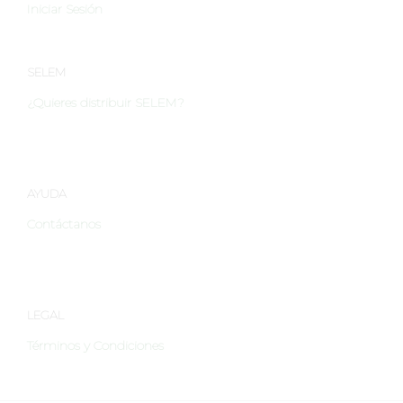
Iniciar Sesión
opciones
opcio
se
se
pueden
pued
elegir
elegir
SELEM
en
en
¿Quieres distribuir SELEM?
la
la
página
págin
de
de
producto
produ
AYUDA
Contáctanos
LEGAL
Términos y Condiciones