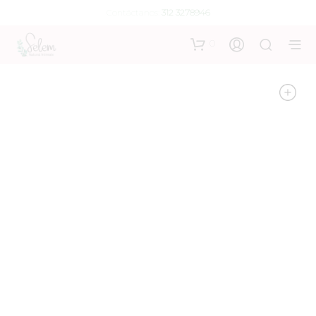
Contáctanos:
312 3278946
0