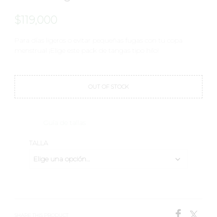
$
119,000
Para días ligeros o evitar pequeñas fugas con tu copa
menstrual ¡Elige este pack de tangas tipo hilo!
OUT OF STOCK
Guía de tallas
TALLA
SHARE THIS PRODUCT