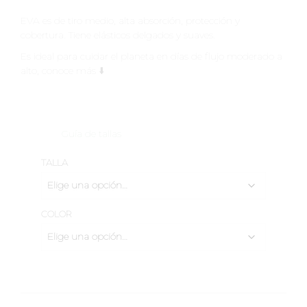
EVA es de tiro medio, alta absorción, protección y
cobertura. Tiene elásticos delgados y suaves.
Es ideal para cuidar el planeta en días de flujo moderado a
alto, conoce más ⬇️
Guía de tallas
TALLA
COLOR