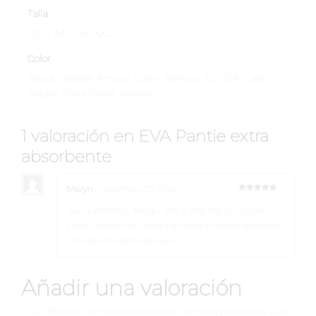
Talla
XS, S, M, L, XL, XXL
Color
Aqua, Celeste, Amarú, Eden, Esencia, FUCSIA, Gaia,
Negro, Rosa Pastel, Violeta
1 valoración en
EVA Pantie extra
absorbente
Mailyn
–
diciembre 27, 2025
Valorado en
5
de 5
Son perfectos, tengo dos y me ha ido súper
bien. Acabo de comprar otros nuevos después
de casi dos años de uso
Añadir una valoración
Tu dirección de correo electrónico no será publicada.
Los