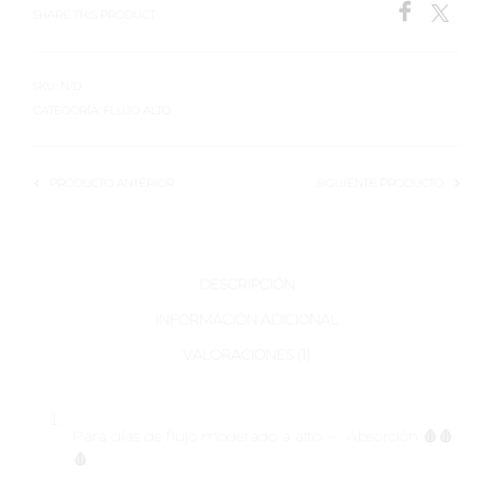
SHARE THIS PRODUCT
SKU:
N/D
CATEGORÍA:
FLUJO ALTO
PRODUCTO ANTERIOR
SIGUIENTE PRODUCTO
DESCRIPCIÓN
INFORMACIÓN ADICIONAL
VALORACIONES (1)
Para días de flujo moderado a alto – Absorción 🩸🩸
🩸