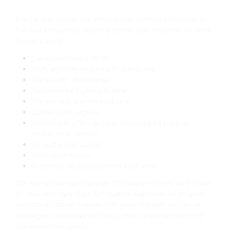
Eva ha sido creado para menstruar siempre cómodas. Si
has usado nuestros hipster y sientes que requieres un extra,
¡Eva es para ti!
Capacidad hasta 20 ml
100% algodón en contacto con la piel.
Capa super absorbente
Textil exterior: Nylon y Elastan
Transpirable y antimicrobiano
Cuida tu pH vaginal
Reutilizable y fácil de lavar (en lavadora para un
secado mas rapido)
Se ajusta a las curvas
100% colombiano
El tiempo de uso está entre 1 y 2 años
Con tiempo de uso hasta de 12 horas y mínimo de 5 horas
en días de mayor flujo. Ten cuenta que todas las mujeres
menstruamos de manera única en cantidad, tiempo de
descargas, viscosidad del flujo y esto varia el tiempo en el
que podremos usarlos.