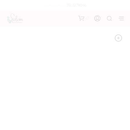
Contáctanos:
312 3278946
0