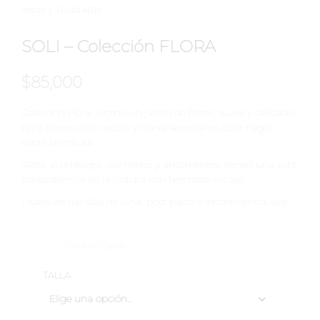
INICIO
/
FLUJO ALTO
SOLI – Colección FLORA
$
85,000
Colección Flora… como un jardin de flores, suave y delicado
print sobre color oscuro y transparencia en color negro
sobre la cintura
¡Altos al ombligo!.. cómodos y absorbentes, tienen una sutil
transparencia en la cintura con hermoso encaje.
Usalos en tus días de luna, post parto e incontinencia leve.
Guía de tallas
TALLA