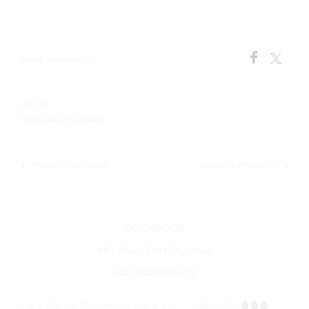
SHARE THIS PRODUCT
SKU:
N/D
CATEGORÍA:
FLUJO ALTO
PRODUCTO ANTERIOR
SIGUIENTE PRODUCTO
DESCRIPCIÓN
INFORMACIÓN ADICIONAL
VALORACIONES (0)
Para días de flujo moderado a alto – Absorción 🩸🩸🩸