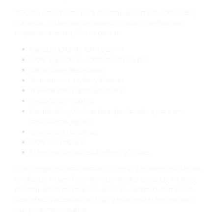
SOLI ha sido creado para menstruar siempre cómodas y
cubiertas. Si has usado nuestros hipster y sientes que
requieres un extra, ¡Soli es para ti!
Capacidad entre 15ml y 20ml
100% algodón en contacto con la piel.
Capa super absorbente
Textil exterior: Nylon y Elastan
Transpirable y antimicrobiano
Cuida tu pH vaginal
Reutilizable y fácil de lavar (en lavadora para un
secado mas rapido)
Se ajusta a las curvas
100% colombiano
El tiempo de uso está entre 1 y 2 años
Con tiempo de uso hasta de 12 horas y mínimo de 5 horas
en días de mayor flujo. Ten cuenta que todas las mujeres
menstruamos de manera única en cantidad, tiempo de
descargas, viscosidad del flujo y esto varia el tiempo en el
que podremos usarlos.