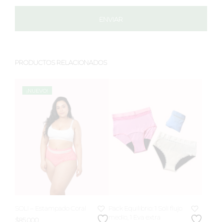
PRODUCTOS RELACIONADOS
¡NUEVO!
SOLI – Estampado Coral
Pack Equilibrio: 1 Soli flujo
medio, 1 Eva extra
$
85,000