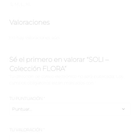
S, M, L, XL
Valoraciones
No hay valoraciones aún.
Sé el primero en valorar “SOLI –
Colección FLORA”
Tu dirección de correo electrónico no será publicada.
Los
campos obligatorios están marcados con
*
TU PUNTUACIÓN
*
TU VALORACIÓN
*