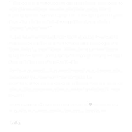
***Debido a lo anterior, Soli es ideal para flujos altos, pero no
abundantes es decir aquellos que pasan de los 100ml
durante todo el periodo menstrual. Si sientes que tu flujo es
muy abundante te invitamos a probar con un EVA y
conocer tus tiempos***
Tu piel estará en contacto con 100% algodón, mientras la
maravilla de sus fibras anti-microbianas y tecnología anti-
fugas serán tu mejor aliado. Úsalos como también como
complemento de (toalla, tampón, esponja o copa) en caso
de que tu flujo sea muy abundante.
Son mas gruesitos que nuestros hipster ya que tienen mas
capacidad y aunque son muy cómodos los
recomendamos para el día que tu flujo lo requiera. Para los
días de flujo moderado y leve nuestros hipster son la mejor
elección.
Todos nuestros SELEM son hechos con el ♥️ en Colombia,
al igual que nuestros textiles, insumos y empaques.
Talla