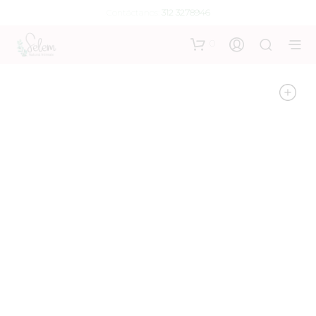
Contáctanos:
312 3278946
0