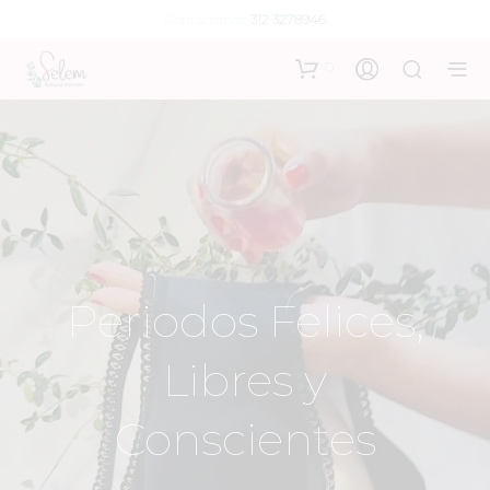
Contáctanos:
312 3278946
0
Periodos Felices,
Libres y
Conscientes