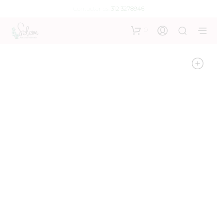
Contáctanos:
312 3278946
0