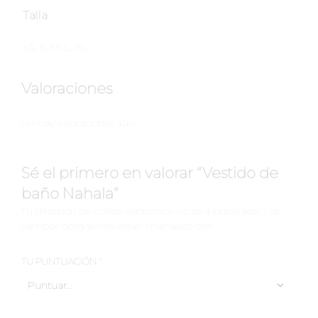
Talla
XS, S, M, L, XL
Valoraciones
No hay valoraciones aún.
Sé el primero en valorar “Vestido de
baño Nahala”
Tu dirección de correo electrónico no será publicada.
Los
campos obligatorios están marcados con
*
TU PUNTUACIÓN
*