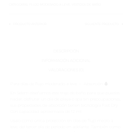
CATEGORÍAS:
FLUJO MODERADO A LEVE
,
VESTIDOS DE BAÑO
PRODUCTO ANTERIOR
SIGUIENTE PRODUCTO
DESCRIPCIÓN
INFORMACIÓN ADICIONAL
VALORACIONES (0)
Para días de flujo moderado a leve – Absorción 🩸
En Selem diseñamos este traje de baño para que puedas
nadar, disfrutar un día de playa o spa sin preocupaciones,
sus propiedades de absorción tienen tecnología Fast Dry.
Con capacidad aproximada de 12 ml.
Usalo como única protección en días de flujo medio a
leve, del tercer día de periodo en adelante. También como