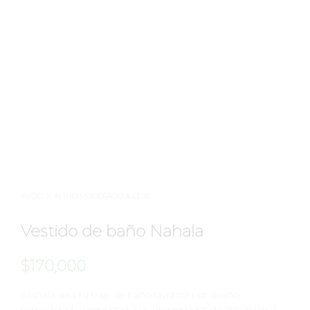
INICIO
/
FLUJO MODERADO A LEVE
Vestido de baño Nahala
$
170,000
¡Nahala será tu traje de baño favorito! por diseño,
comodidad y seguridad. Sus propiedades de absorción y