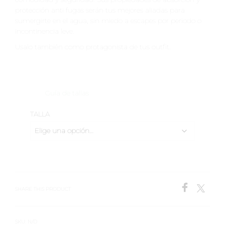
protección anti fugas serán tus mejores aliadas para
sumergirte en el agua, sin miedo a escapes por periodo o
incontinencia leve.
Usalo también como protagonista de tus outfit.
Guía de tallas
TALLA
SHARE THIS PRODUCT
SKU:
N/D