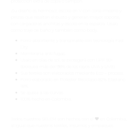
protección extra de copa o tampón.
¡Su diseño es hermoso!, escote en V con corte imperio y
pinzas que resaltan el busto y generan mayor soporte,
con cargaderas anchitas y escote en la espalda. Usalo
como traje de baño y también como body.
Forro absorbente y transpirable con tecnología Fast
Dry.
Membrana anti fugas.
Usalo en días de sol, te protegerá con UPF 50+
(bloquea más del 98% de los rayos UVA y UVB).
Sus textiles son elaborados mediante Eco – process.
Forro elaborado en Poliester Reciclado 82% Elastano
18%.
Se ajusta a las curvas.
100% hecho en Colombia.
Todos nuestros SELEM son hechos con el ♥️ en Colombia,
al igual que nuestros textiles, insumos y empaques.