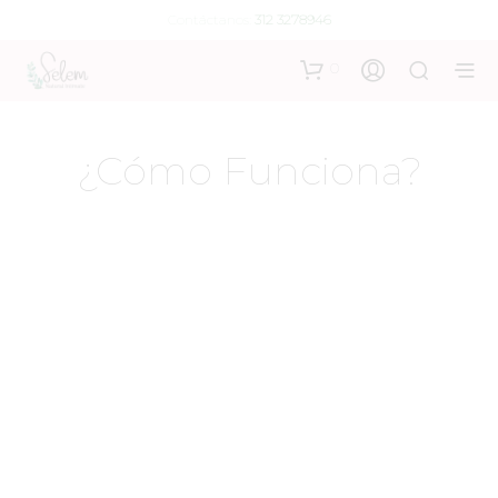
Contáctanos:
312 3278946
0
¿Cómo Funciona?
Nuestras prendas están diseñadas para vivir los días de
periodo, tienen propiedades de absorción y protección y
vas a poder usarlas comó única protección en días de
flujo moderado y leve con una duración de 4 a 12 horas.
Te vas a sorprender con la comodidad y libertad que
permiten sus fibras absorbentes y antimicrobianas con la
tecnología antifugas de SELEM.
En contacto con la piel siente la suavidad del algodón y
cuida tu PH con el textil más recomendado por los
ginecólogos.