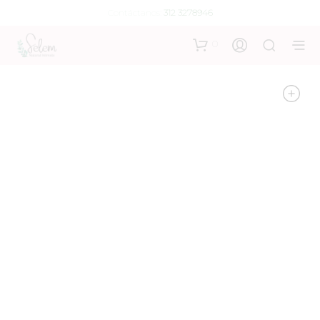
Contáctanos:
312 3278946
0