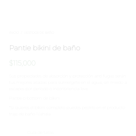
INICIO
/
VESTIDOS DE BAÑO
Pantie bikini de baño
$
115,000
Sus propiedades de absorción y protección anti fugas serán
tus mejores aliadas para sumergirte en el agua, sin miedo a
escapes por periodo o incontinencia leve.
Pantie o bottom de bikini
*Si quieres el bikini completo puedes pedirlo en el producto
traje de baño Nahala.
Guía de tallas