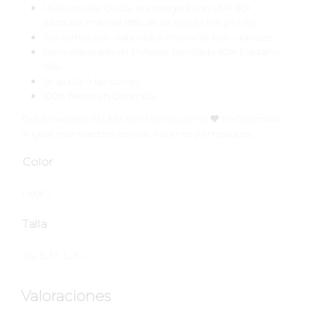
Usalo en días de sol, te protegerá con UPF 50+
(bloquea más del 98% de los rayos UVA y UVB).
Sus textiles son elaborados mediante Eco – process.
Forro elaborado en Poliester Reciclado 82% Elastano
18%.
Se ajusta a las curvas.
100% hecho en Colombia.
Todos nuestros SELEM son hechos con el ♥️ en Colombia,
al igual que nuestros textiles, insumos y empaques.
Color
Negro
Talla
XS, S, M, L, XL
Valoraciones