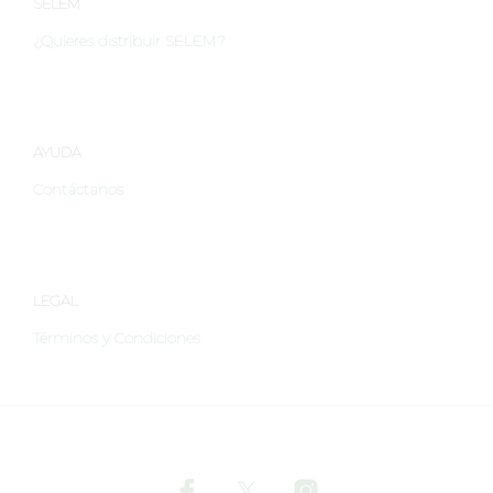
SELEM
en
en
¿Quieres distribuir SELEM?
la
la
página
págin
de
de
producto
produ
AYUDA
Contáctanos
LEGAL
Términos y Condiciones