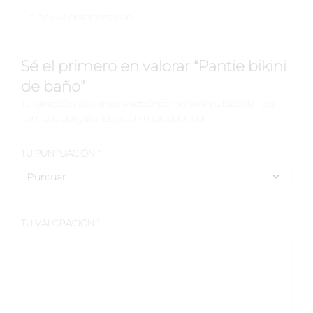
No hay valoraciones aún.
Sé el primero en valorar “Pantie bikini
de baño”
Tu dirección de correo electrónico no será publicada.
Los
campos obligatorios están marcados con
*
TU PUNTUACIÓN
*
TU VALORACIÓN
*