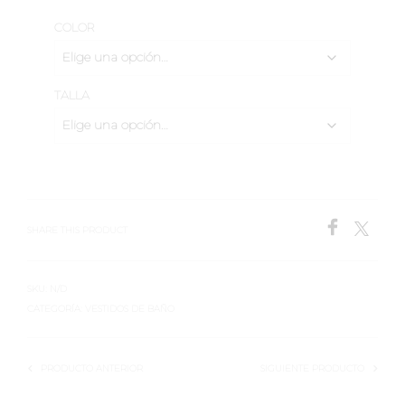
COLOR
TALLA
SHARE THIS PRODUCT
SKU:
N/D
CATEGORÍA:
VESTIDOS DE BAÑO
PRODUCTO ANTERIOR
SIGUIENTE PRODUCTO