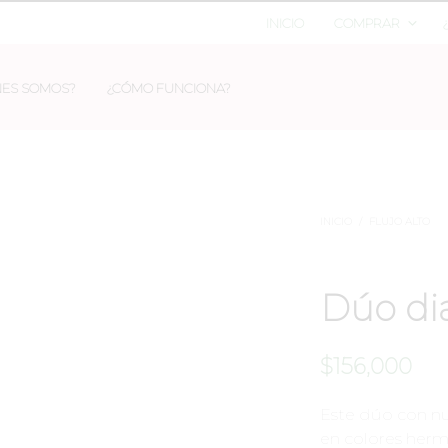
INICIO
COMPRAR
NES SOMOS?
¿CÓMO FUNCIONA?
INICIO
/
FLUJO ALTO
Dúo di
$
156,000
Este dúo con nue
en colores herm