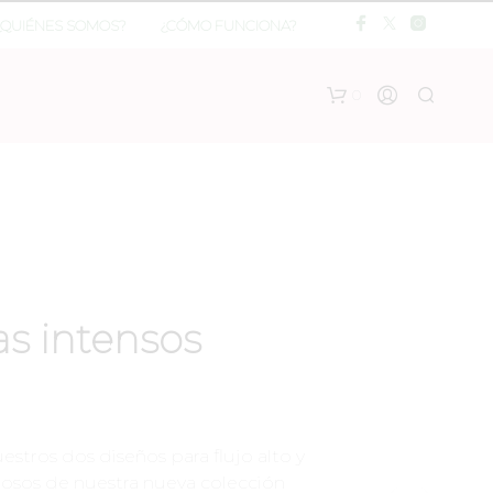
¿QUIÉNES SOMOS?
¿CÓMO FUNCIONA?
0
as intensos
stros dos diseños para flujo alto y
osos de nuestra nueva colección