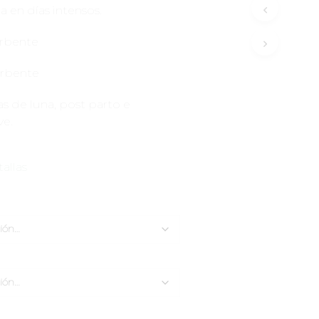
 en días intensos.
orbente
orbente
as de luna, post parto e
ve.
tallas