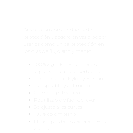
Gracias a sus propiedades de
protección y absorción vas a poder
usarlos como única protección en
los días de flujo alto y medio.
100% algodón en contacto con
la piel y en capa absorbente
Textil exterior: Nylon y Elastan
Transpirable y antimicrobiano
Cuida tu pH vaginal
Reutilizable y fácil de lavar
Se ajusta a las curvas
100% colombiano
El tiempo de uso está entre 1 y
2 años