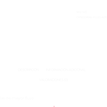
SKU:
N/D
CATEGORÍAS:
FLUJO ALT
DESCRIPCIÓN
INFORMACIÓN ADICIONAL
VALORACIONES (0)
días de mayor flujo