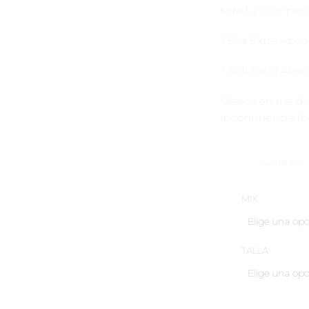
sera tu compañia
1 Eva Extra Abs
1 Soli Extra Abs
Usalos en tus dí
incontinencia le
Guía de 
MIX
TALLA