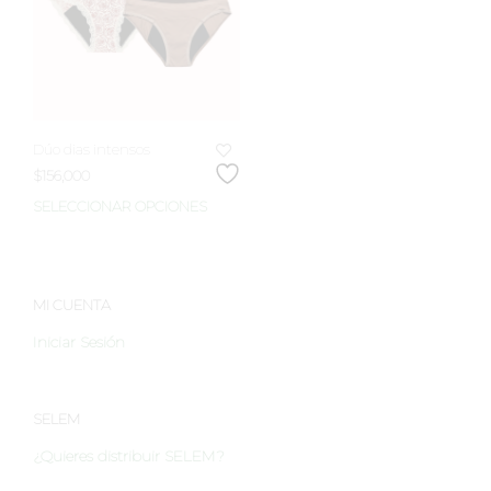
Dúo dias intensos
$
156,000
SELECCIONAR OPCIONES
Este
producto
tiene
múltiples
variantes.
MI CUENTA
Las
Iniciar Sesión
opciones
se
pueden
elegir
SELEM
en
¿Quieres distribuir SELEM?
la
página