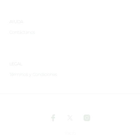
de
producto
AYUDA
Contáctanos
LEGAL
Términos y Condiciones
Inicio