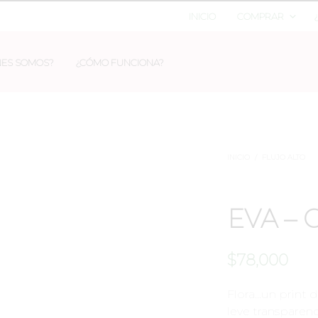
INICIO
COMPRAR
NES SOMOS?
¿CÓMO FUNCIONA?
INICIO
/
FLUJO ALTO
EVA – 
$
78,000
Flora…un print d
leve transparenc