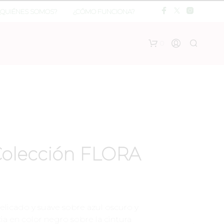
¿QUIÉNES SOMOS?
¿CÓMO FUNCIONA?
0
Colección FLORA
elicado y suave sobre azul oscuro y
ia en color negro sobre la cintura