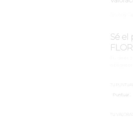
Valorac
No hay va
Sé el
FLOR
Tu direcc
obligato
TU PUNTUA
TU VALORA