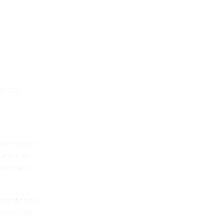
apido)
 de mayor
única en
l tiempo
ndantes es
enstrual.