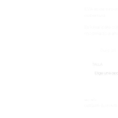
EVA es de tiro m
cobertura.
Es ideal para cu
moderado a alto
Guía de 
TALLA
SKU:
N/D
CATEGORÍA:
FLUJO ALTO