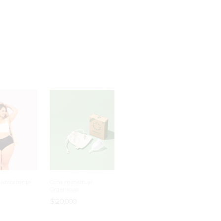
a Absorbente
Copa menstrual
Organicup,
$
120,000
IONAR
Este
SELECCIONAR
ES
Este
producto