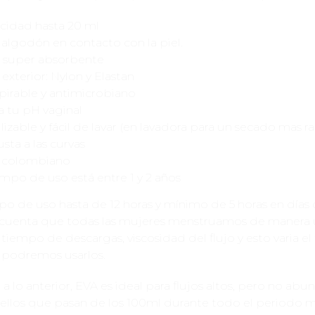
cidad hasta 20 ml
algodón en contacto con la piel.
 super absorbente
l exterior: Nylon y Elastan
pirable y antimicrobiano
 tu pH vaginal
lizable y fácil de lavar (en lavadora para un secado mas r
usta a las curvas
 colombiano
empo de uso está entre 1 y 2 años
o de uso hasta de 12 horas y mínimo de 5 horas en días
n cuenta que todas las mujeres menstruamos de manera 
 tiempo de descargas, viscosidad del flujo y esto varia e
 podremos usarlos.
 a lo anterior, EVA es ideal para flujos altos, pero no abu
ellos que pasan de los 100ml durante todo el periodo m