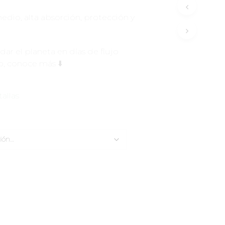
edio, alta absorción, protección y
idar el planeta en días de flujo
, conoce más ⬇️
tallas