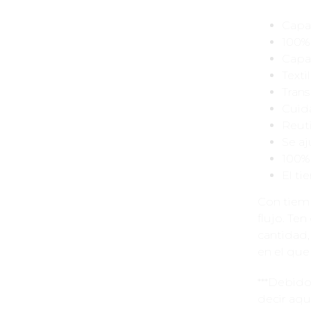
Capa
100% 
Capa
Texti
Trans
Cuida
Reuti
Se aj
100%
El ti
Con tiemp
flujo. Te
cantidad,
en el que
***Debido
decir aqu