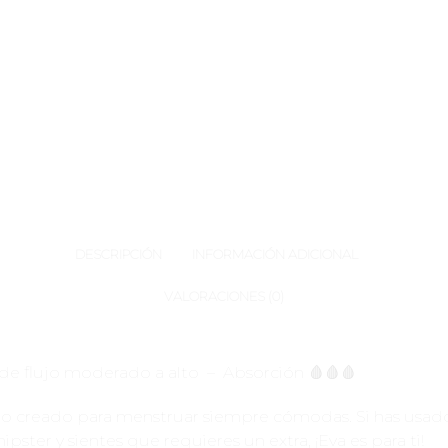
DESCRIPCIÓN
INFORMACIÓN ADICIONAL
VALORACIONES (0)
 de flujo moderado a alto – Absorción 🩸🩸🩸
do creado para menstruar siempre cómodas. Si has usad
ipster y sientes que requieres un extra, ¡Eva es para ti!