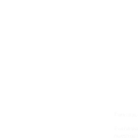
Para días
Eva ha si
nuestros h