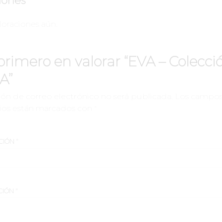
iones
loraciones aún.
 primero en valorar “EVA – Colecci
A”
ión de correo electrónico no será publicada.
Los campo
rios están marcados con
*
CIÓN
*
CIÓN
*