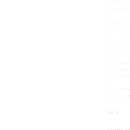
Si siente
y conocer
Tu piel e
fibras an
como tam
en caso d
Son mas g
aunque s
requiera.
mejor ele
Todos nue
nuestros 
Talla