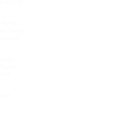
on un EVA
 de sus
do. Úsalos
o copa)
idad y
lujo lo
on la
 que