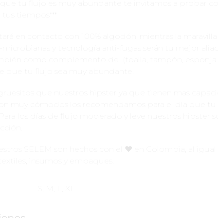
s que tu flujo es muy abundante te invitamos a probar c
 tus tiempos***
stará en contacto con 100% algodón, mientras la maravilla
ti-microbianas y tecnología anti-fugas serán tu mejor alia
bién como complemento de (toalla, tampón, esponja 
e que tu flujo sea muy abundante.
ruesitos que nuestros hipster ya que tienen mas capac
on muy cómodos los recomendamos para el día que tu f
 Para los días de flujo moderado y leve nuestros hipster s
cción.
stros SELEM son hechos con el ♥️ en Colombia, al igual
textiles, insumos y empaques.
S, M, L, XL