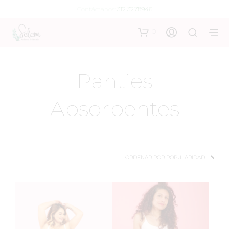
Contáctanos:
312 3278946
0
Panties
Absorbentes