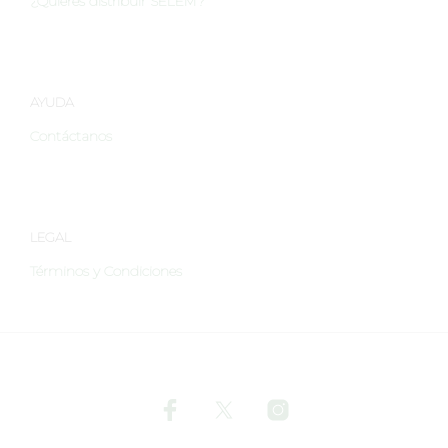
¿Quieres distribuir SELEM?
la
la
página
págin
de
de
producto
produ
AYUDA
Contáctanos
LEGAL
Términos y Condiciones