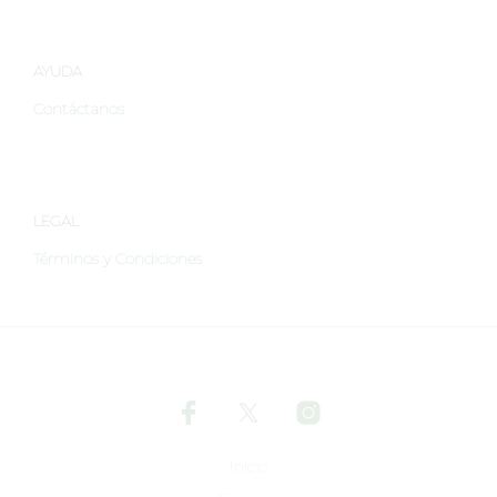
de
de
producto
produ
AYUDA
Contáctanos
LEGAL
Términos y Condiciones
Inicio