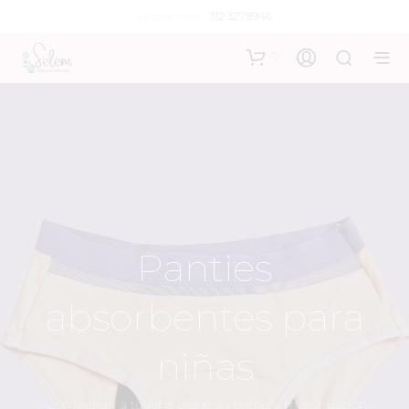
Contáctanos:
312 3278946
0
Panties
absorbentes para
niñas
Acompañan a tu niña desde su primera menstruación,