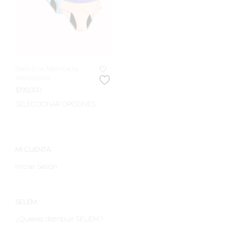
Pack EVA Teen Extra
Absorbente
$
199,000
SELECCIONAR OPCIONES
Este
producto
tiene
múltiples
variantes.
MI CUENTA
Las
Iniciar Sesión
opciones
se
pueden
elegir
SELEM
en
¿Quieres distribuir SELEM?
la