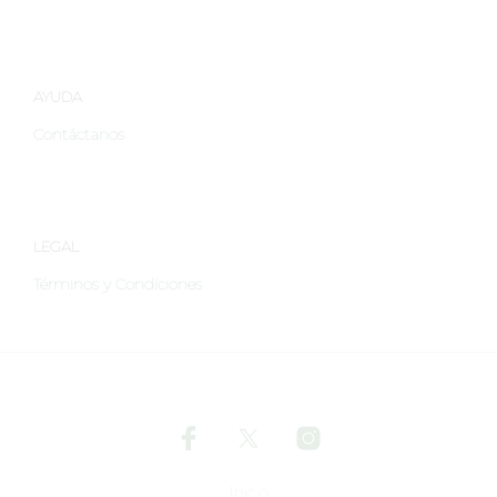
página
de
producto
AYUDA
Contáctanos
LEGAL
Términos y Condiciones
Inicio