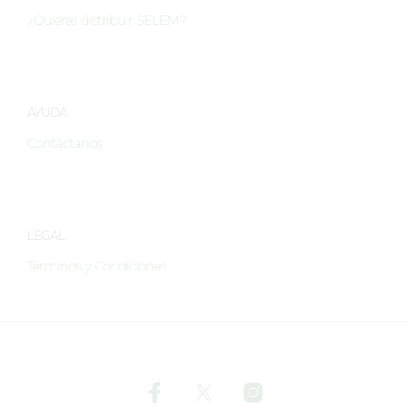
en
la
¿Quieres distribuir SELEM?
la
página
págin
de
de
producto
produ
AYUDA
Contáctanos
LEGAL
Términos y Condiciones