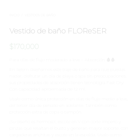
INICIO
/
VESTIDOS DE BAÑO
Vestido de baño FLOReSER
$
170,000
Para días de flujo moderado a leve – Absorción 🩸🩸
En Selem diseñamos este traje de baño para que puedas
nadar, disfrutar un día de playa o spa sin preocupaciones,
sus propiedades de absorción tienen tecnología Fast Dry.
Con capacidad aproximada de 12 ml.
Usalo como única protección en días de flujo medio a leve,
del tercer día de periodo en adelante. También como
protección extra de copa o tampón.
¡Su diseño es hermoso!, escote en V con corte imperio y
pinzas que resaltan el busto y generan mayor soporte, con
cargaderas anchitas y escote en la espalda. Usalo como