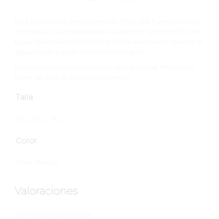
Esta colección es pensada en las niñas que han recibido su
menarquia Sus propiedades de absorción y protección anti
fugas serán sus mejores compañeras para sumergirse en el
agua, nadar y jugar sin miedo a escapes.
Por su puesto que lo podemos usar todas las muejeres y
lograr un look más cálido y divertido.
Talla
XXS, XS, S, M, L
Color
Coral, Florecer
Valoraciones
No hay valoraciones aún.