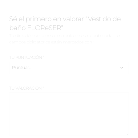
Sé el primero en valorar “Vestido de
baño FLOReSER”
Tu dirección de correo electrónico no será publicada.
Los
campos obligatorios están marcados con
*
TU PUNTUACIÓN
*
TU VALORACIÓN
*