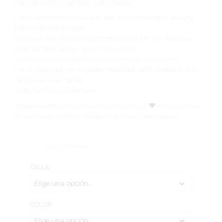
traje de baño y también como body.
Forro absorbente y transpirable con tecnología Fast Dry.
Membrana anti fugas.
Usalo en días de sol, te protegerá con UPF 50+ (bloquea
más del 98% de los rayos UVA y UVB).
Sus textiles son elaborados mediante Eco – process.
Forro elaborado en Poliester Reciclado 82% Elastano 18%.
Se ajusta a las curvas.
100% hecho en Colombia.
Todos nuestros SELEM son hechos con el ♥️ en Colombia,
al igual que nuestros textiles, insumos y empaques.
Guía de tallas
TALLA
COLOR