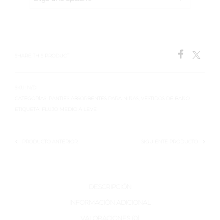
SHARE THIS PRODUCT
SKU:
N/D
CATEGORÍAS:
PANTIES ABSORBENTES PARA NIÑAS
,
VESTIDOS DE BAÑO
ETIQUETA:
FLUJO MEDIO A LEVE
PRODUCTO ANTERIOR
SIGUIENTE PRODUCTO
DESCRIPCIÓN
INFORMACIÓN ADICIONAL
VALORACIONES (0)