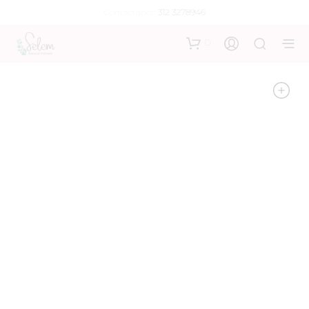
Contáctanos:
312 3278946
0