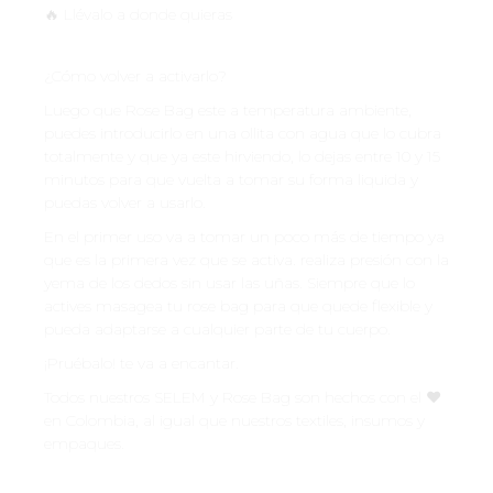
🔥 Llévalo a donde quieras
¿Cómo volver a activarlo?
Luego que Rose Bag este a temperatura ambiente,
puedes introducirlo en una ollita con agua que lo cubra
totalmente y que ya este hirviendo, lo dejas entre 10 y 15
minutos para que vuelta a tomar su forma liquida y
puedas volver a usarlo.
En el primer uso va a tomar un poco más de tiempo ya
que es la primera vez que se activa. realiza presión con la
yema de los dedos sin usar las uñas. Siempre que lo
actives masagea tu rose bag para que quede flexible y
pueda adaptarse a cualquier parte de tu cuerpo.
¡Pruébalo! te va a encantar.
Todos nuestros SELEM y Rose Bag son hechos con el ♥️
en Colombia, al igual que nuestros textiles, insumos y
empaques.