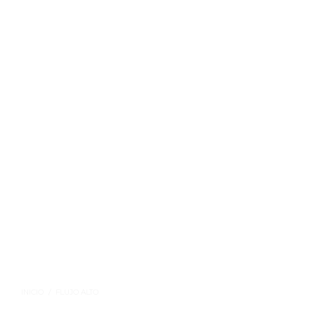
INICIO
/
FLUJO ALTO