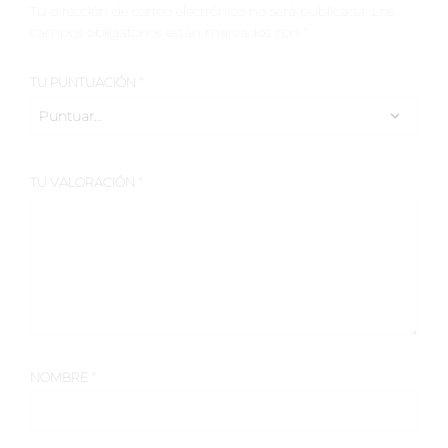
Tu dirección de correo electrónico no será publicada.
Los
campos obligatorios están marcados con
*
TU PUNTUACIÓN
*
TU VALORACIÓN
*
NOMBRE
*