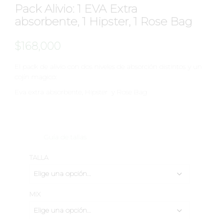
Pack Alivio: 1 EVA Extra
absorbente, 1 Hipster, 1 Rose Bag
$
168,000
El pack de alivio con dos niveles de absorción distintos y un
cojín magico:
Eva extra absorbente, Hipster y Rose Bag
Guía de tallas
TALLA
MIX