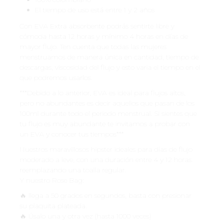
El tiempo de uso está entre 1 y 2 años
Con EVA Extra absorbente podrás sentirte libre y
cómoda hasta 12 horas y mínimo 4 horas en días de
mayor flujo. Ten cuenta que todas las mujeres
menstruamos de manera única en cantidad, tiempo de
descargas, viscosidad del flujo y esto varia el tiempo en el
que podremos usarlos.
***Debido a lo anterior, EVA es ideal para flujos altos,
pero no abundantes es decir aquellos que pasan de los
100ml durante todo el periodo menstrual. Si sientes que
tu flujo es muy abundante te invitamos a probar con
un EVA y conocer tus tiempos***
Nuestros maravillosos hipster ideales para días de flujo
moderado a leve, con una duración entre 4 y 12 horas.
reemplazando una toalla regular.
Y nuestro Rose Bag:
🔥 llega a 50 grados en segundos, basta con presionar
su plaquita plateada.
🔥 Úsalo una y otra vez (hasta 1000 veces)