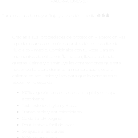
VALORACIONES (0)
Para los días de mayor flujo y absorción media 🩸🩸🩸
Gracias a sus propiedades de protección y absorción vas
a poder usarlos como única protección en los días de
flujo alto y medio. Combínalos con tu Rose Bag en
momentos de cólico e inflamación, llévalo a donde
quieras. Calma y disminuye las contracciones que esta
haciendo tu útero durante la menstruación, estará
caliente en segundos y listo para que lo pongas en tu
abdomen o espalda.
100% algodón en contacto con la piel y en capa
absorbente
Textil exterior: Nylon y Elastan
Transpirable y antimicrobiano
Cuida tu pH vaginal
Reutilizable y fácil de lavar
Se ajusta a las curvas
100% colombiano