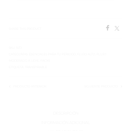
SHARE THIS PRODUCT
SKU:
N/D
CATEGORÍAS:
ESENCIALES PARA TU PERIODO
,
FLUJO ALTO
,
FLUJO
MODERADO A LEVE
,
PACKS
ETIQUETA:
TRANSPIRABLE
PRODUCTO ANTERIOR
SIGUIENTE PRODUCTO
DESCRIPCIÓN
INFORMACIÓN ADICIONAL