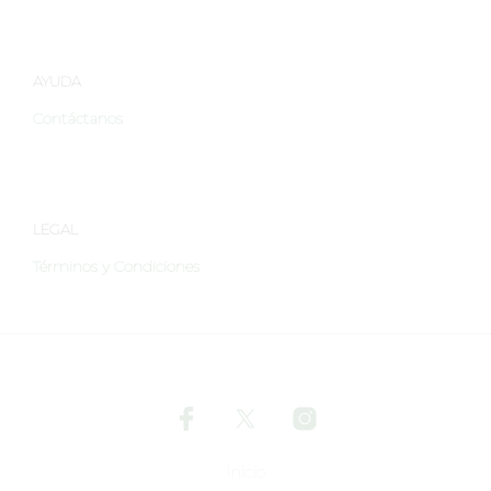
de
de
produ
producto
AYUDA
Contáctanos
LEGAL
Términos y Condiciones
Inicio