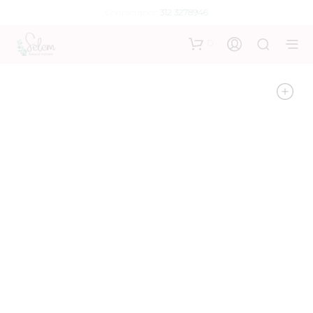
Contáctanos:
312 3278946
0