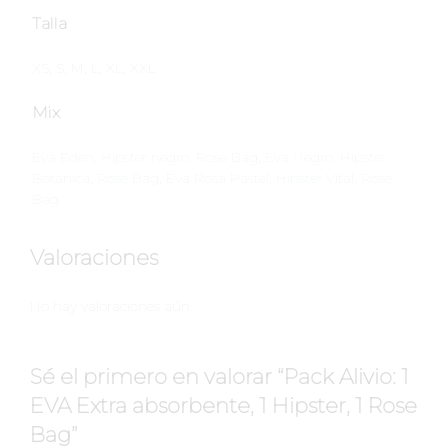
Talla
XS, S, M, L, XL, XXL
Mix
Eva Eden, Hipster negro, Rose Bag
,
Eva Negro, Hipster
Botanica, Rose Bag
,
Eva Rosa Pastel, Hipster Vital, Rose
Bag
Valoraciones
No hay valoraciones aún.
Sé el primero en valorar “Pack Alivio: 1
EVA Extra absorbente, 1 Hipster, 1 Rose
Bag”