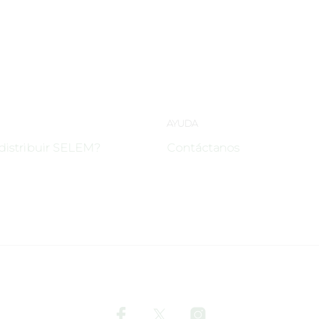
umn Moods
Forest Near 
AYUDA
distribuir SELEM?
Contáctanos