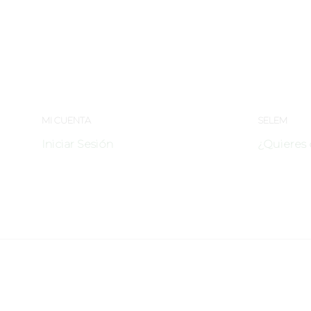
Girls Just Want to Have Fun
Aut
MI CUENTA
SELEM
Iniciar Sesión
¿Quieres 