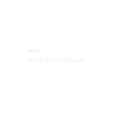
The Lake
Forest Near The Lak
LEGAL
Términos y Condiciones