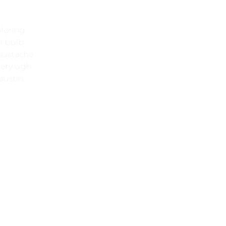
oloring
n bulb
mustache
llery ugh
austin.