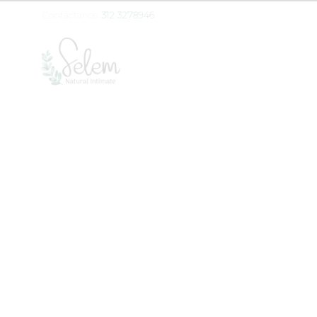
Contáctanos:
312 3278946
INICIO
COMPRAR
¿QUIÉ