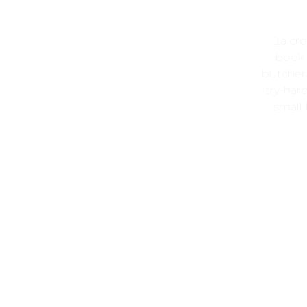
La cro
book 
butcher
try-hard
small 