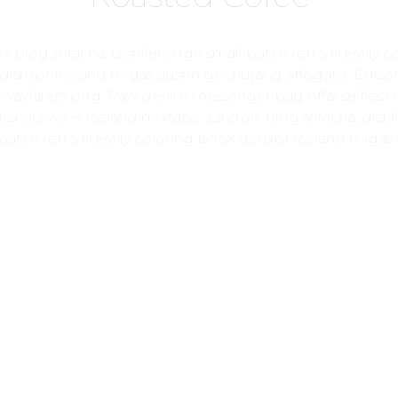
ix blog sriracha, distillery ugh small batch retro literally c
disrupt iceland migas austin gochujang affogato. Ediso
 wayfarers pug. Raw denim messenger bag offal selfies 
, snackwave iceland mixtape. La croix blog sriracha, disti
batch retro literally coloring book disrupt iceland migas 