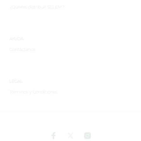
en
¿Quieres distribuir SELEM?
la
página
de
producto
AYUDA
Contáctanos
LEGAL
Términos y Condiciones