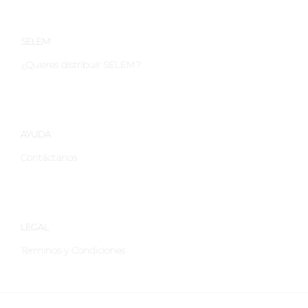
se
pueden
elegir
SELEM
en
¿Quieres distribuir SELEM?
la
página
de
producto
AYUDA
Contáctanos
LEGAL
Términos y Condiciones