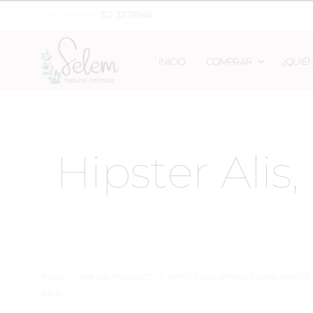
Contáctanos:
312 3278946
INICIO
COMPRAR
¿QUIÉ
Hipster Alis
INICIO
/
MIX DEL PRODUCTO
/
HIPSTER ALIS, HIPSTER NEGRO, HIPSTER
KALA