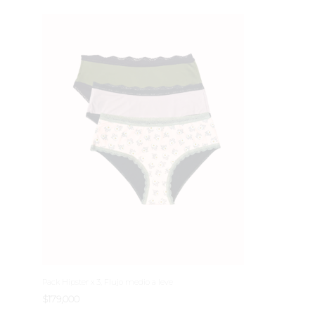
Pack Hipster x 3, Flujo medio a leve
$
179,000