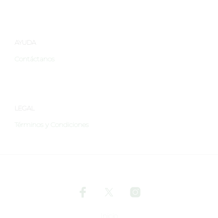
página
de
producto
AYUDA
Contáctanos
LEGAL
Términos y Condiciones
Inicio