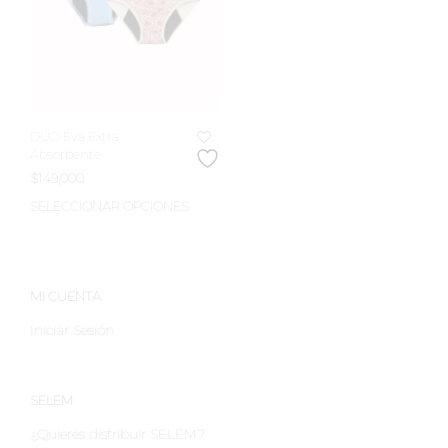
DÚO Eva Extra
Absorbente
$
149,000
SELECCIONAR OPCIONES
Este
producto
tiene
múltiples
variantes.
MI CUENTA
Las
Iniciar Sesión
opciones
se
pueden
elegir
SELEM
en
¿Quieres distribuir SELEM?
la