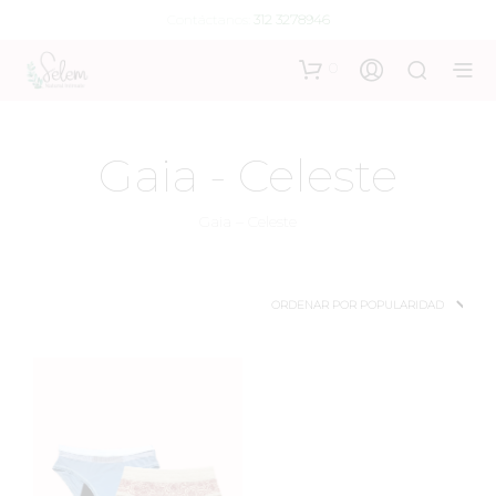
Contáctanos:
312 3278946
0
Gaia - Celeste
Gaia – Celeste