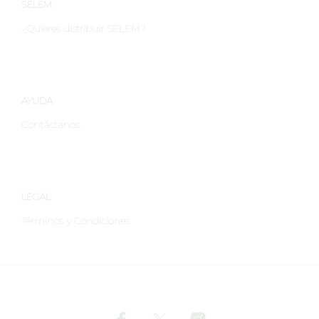
elegir
SELEM
en
¿Quieres distribuir SELEM?
la
página
de
producto
AYUDA
Contáctanos
LEGAL
Términos y Condiciones