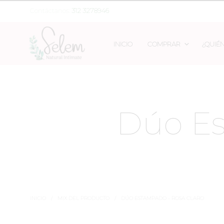
Contáctanos:
312 3278946
INICIO
COMPRAR
¿QUIÉ
Dúo Es
INICIO
/
MIX DEL PRODUCTO
/
DÚO ESTAMPADO - ROSA CLARO