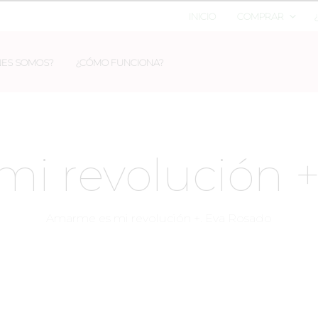
INICIO
COMPRAR
NES SOMOS?
¿CÓMO FUNCIONA?
i revolución +
Amarme es mi revolución +. Eva Rosado