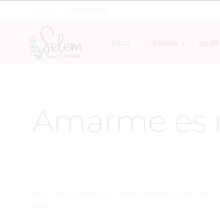
Contáctanos:
312 3278946
INICIO
COMPRAR
¿QUIÉ
Amarme es m
INICIO
/
MIX DEL PRODUCTO
/
AMARME ES MI REVOLUCIÓN +. EVA
ROSADO