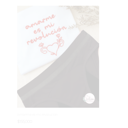
Amarme es mi revolución
$
155,000