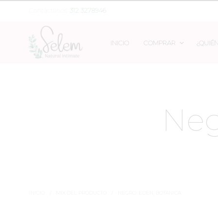
Contáctanos:
312 3278946
INICIO
COMPRAR
¿QUIÉ
Neg
INICIO
/
MIX DEL PRODUCTO
/
NEGRO, EDEN, BOTANICA