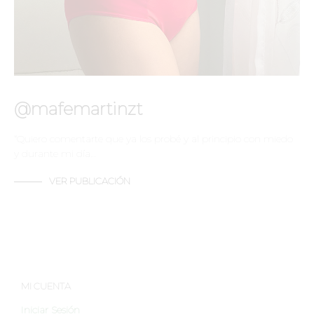
@mafemartinzt
“Quiero comentarte que ya los probé y al principio con miedo
y durante mi día…
VER PUBLICACIÓN
MI CUENTA
Iniciar Sesión