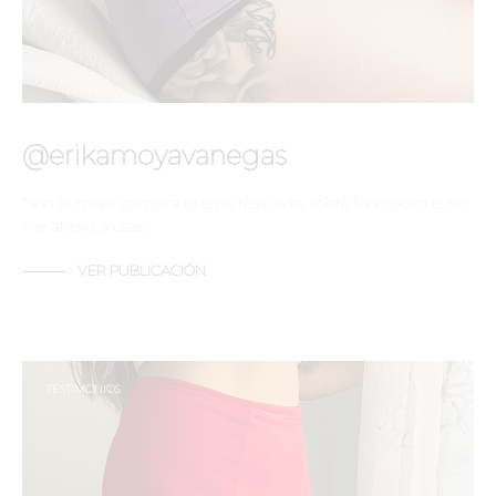
@erikamoyavanegas
“Son la mejor compra que he realizado, sobre todo porque no
me atrevo a usar…
VER PUBLICACIÓN
TESTIMONIOS